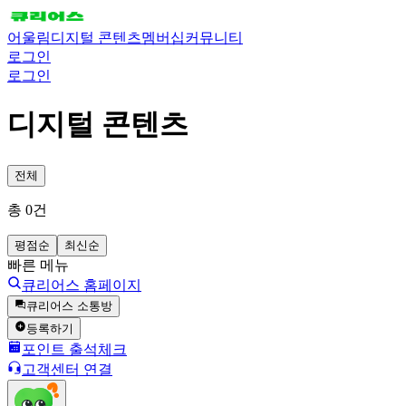
어울림
디지털 콘텐츠
멤버십
커뮤니티
로그인
로그인
디지털 콘텐츠
전체
총
0
건
평점순
최신순
빠른 메뉴
큐리어스 홈페이지
큐리어스 소통방
등록하기
포인트 출석체크
고객센터 연결